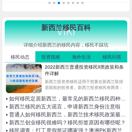
viki
新西兰移民百科
详细介绍新西兰的移民内容，移民不踩坑
移民动态
投资指南
海外生活
移民问答
2022新西兰普通投资移民II类政策和条
件详解
新西兰投资类移民适用于想要在新西兰取得
居留权的投资者。新西兰投资移民有两类：
投资移民I类(InvestorPlus)和投资移民II类（I
▪ 如何移民定居新西兰，最常见的新西兰移民四种方式
nvestor）。II类适用于愿意在新西兰投资至
少150万纽币，
▪ 新西兰移民的五大谣言，申请新西兰身份注意啦
▪ 普通人如何移民新西兰，新西兰技术移民政策最新解析
▪ 新西兰创业移民很难吗？移民拒签原因有哪些呢？
▪ 移民调查：打工度假签证哪家强？澳洲PK新西兰