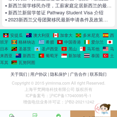
▪ 新西兰留学移民办理，工薪家庭定居新西兰的最佳选择！
▪ 新西兰新留学签证 Pathway Student Visa 介绍
▪ 2023新西兰父母团聚移民最新申请条件及政策详解！
安提瓜
澳大利亚
加拿大
多米尼克
西
班牙
格林纳达
希腊
中国香港
爱尔兰
日本
圣基茨
圣卢西亚
黑山
马耳他
马
来西亚
新西兰
葡萄牙
新加坡
泰国
土
耳其
瓦努阿图
关于我们
|
用户协议
|
隐私保护
|
广告合作
|
联系我们
Copyright © 2015 yiminma.com All right Reserved.
上海平梵网络科技有限公司 版权所有
ICP备案号：沪ICP备17040095号-1
增值电信业务许可证：沪B2-20211242