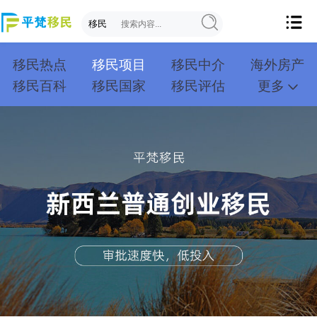
移民热点
移民项目
移民中介
海外房产
移民百科
移民国家
移民评估
更多
成功案例
投资移民
创业移民
购房移民
护照移民
技术移民
雇主移民
移民学院
联系我们