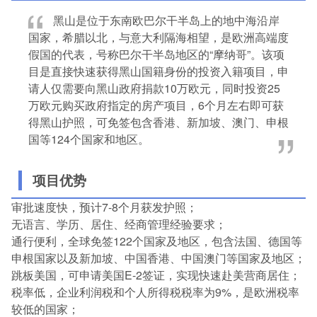
黑山是位于东南欧巴尔干半岛上的地中海沿岸
国家，希腊以北，与意大利隔海相望，是欧洲高端度
假国的代表，号称巴尔干半岛地区的“摩纳哥”。该项
目是直接快速获得黑山国籍身份的投资入籍项目，申
请人仅需要向黑山政府捐款10万欧元，同时投资25
万欧元购买政府指定的房产项目，6个月左右即可获
得黑山护照，可免签包含香港、新加坡、澳门、申根
国等124个国家和地区。
项目优势
审批速度快，预计7-8个月获发护照；
无语言、学历、居住、经商管理经验要求；
通行便利，全球免签122个国家及地区，包含法国、德国等
申根国家以及新加坡、中国香港、中国澳门等国家及地区；
跳板美国，可申请美国E-2签证，实现快速赴美营商居住；
税率低，企业利润税和个人所得税税率为9%，是欧洲税率
较低的国家；