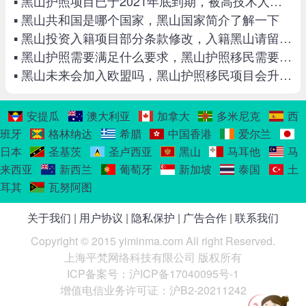
▪ 黑山护照项目已于2021年底到期，被高技术人才移民替代！
▪ 黑山共和国是哪个国家，黑山国家简介了解一下
▪ 黑山投资入籍项目部分条款修改，入籍黑山请留意最新政策
▪ 黑山护照需要满足什么要求，黑山护照移民需要体检吗
▪ 黑山未来会加入欧盟吗，黑山护照移民项目会升级吗
安提瓜
澳大利亚
加拿大
多米尼克
西
班牙
格林纳达
希腊
中国香港
爱尔兰
日本
圣基茨
圣卢西亚
黑山
马耳他
马
来西亚
新西兰
葡萄牙
新加坡
泰国
土
耳其
瓦努阿图
关于我们
|
用户协议
|
隐私保护
|
广告合作
|
联系我们
Copyright © 2015 yiminma.com All right Reserved.
上海平梵网络科技有限公司 版权所有
ICP备案号：沪ICP备17040095号-1
增值电信业务许可证：沪B2-20211242