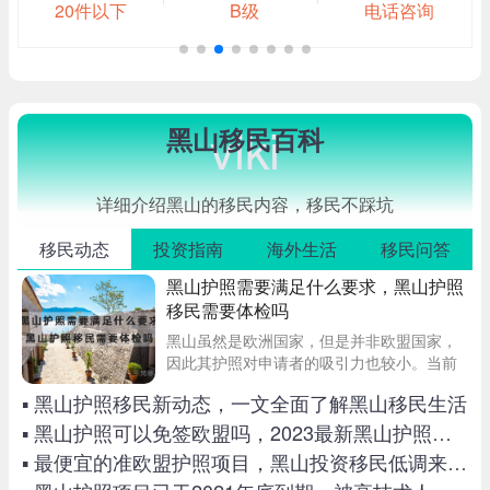
20件以下
B级
电话咨询
viki
黑山移民百科
详细介绍黑山的移民内容，移民不踩坑
移民动态
投资指南
海外生活
移民问答
黑山护照需要满足什么要求，黑山护照
移民需要体检吗
黑山虽然是欧洲国家，但是并非欧盟国家，
因此其护照对申请者的吸引力也较小。当前
黑山护照所需的费用较少，拿身份的难度也
▪ 黑山护照移民新动态，一文全面了解黑山移民生活
很低。当前想要移民黑山需要满足什么条件
呢？是否有体检方面的要求？
▪ 黑山护照可以免签欧盟吗，2023最新黑山护照免签国家一览！
▪ 最便宜的准欧盟护照项目，黑山投资移民低调来袭！