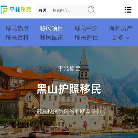
移民热点
移民项目
移民中介
海外房产
移民百科
移民国家
移民评估
更多
成功案例
投资移民
创业移民
购房移民
护照移民
技术移民
雇主移民
移民学院
联系我们