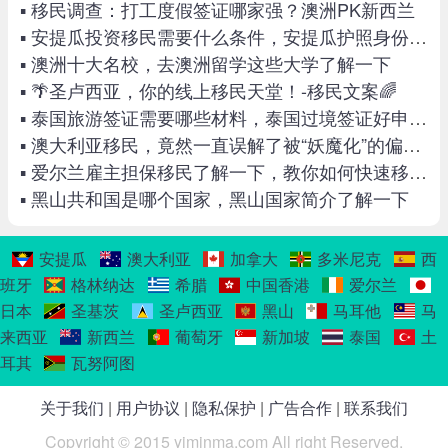
▪ 移民调查：打工度假签证哪家强？澳洲PK新西兰
生系统都位居全球前列。那么欧洲医疗福利
哪家强呢？希腊医疗保健系统全覆盖!
▪ 安提瓜投资移民需要什么条件，安提瓜护照身份有用吗？
▪ 澳洲十大名校，去澳洲留学这些大学了解一下
▪ 🌴圣卢西亚，你的线上移民天堂！-移民文案🌈
▪ 泰国旅游签证需要哪些材料，泰国过境签证好申请吗
▪ 澳大利亚移民，竟然一直误解了被“妖魔化”的偏远地区
▪ 爱尔兰雇主担保移民了解一下，教你如何快速移民爱尔兰
▪ 黑山共和国是哪个国家，黑山国家简介了解一下
安提瓜
澳大利亚
加拿大
多米尼克
西
班牙
格林纳达
希腊
中国香港
爱尔兰
日本
圣基茨
圣卢西亚
黑山
马耳他
马
来西亚
新西兰
葡萄牙
新加坡
泰国
土
耳其
瓦努阿图
关于我们
|
用户协议
|
隐私保护
|
广告合作
|
联系我们
Copyright © 2015 yiminma.com All right Reserved.