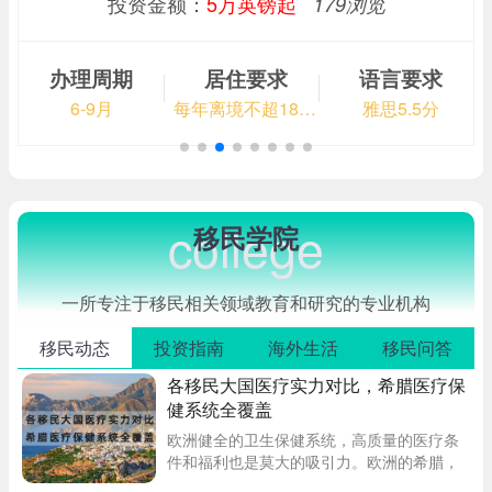
投资金额：
5万英镑起
179浏览
办理周期
居住要求
语言要求
6-9月
每年离境不超180天
雅思5.5分
college
移民学院
一所专注于移民相关领域教育和研究的专业机构
移民动态
投资指南
海外生活
移民问答
各移民大国医疗实力对比，希腊医疗保
健系统全覆盖
欧洲健全的卫生保健系统，高质量的医疗条
件和福利也是莫大的吸引力。欧洲的希腊，
西班牙，葡萄牙，塞浦路斯等国家的医疗卫