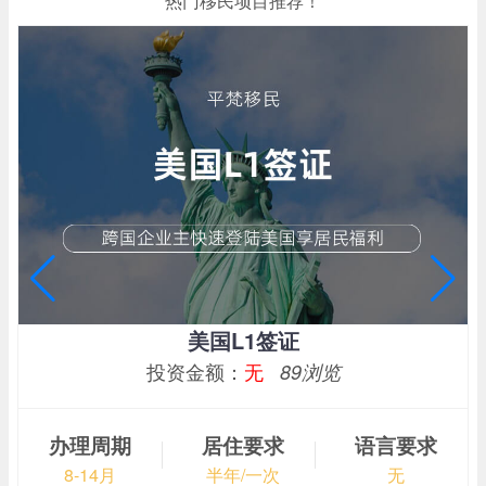
热门移民项目推荐！
美国L1签证
投资金额：
无
89浏览
办理周期
居住要求
语言要求
8-14月
半年/一次
无