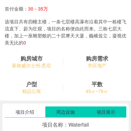
首付金额：
30－35万
该项目共有四幢主楼，一条七层楼高瀑布沿着其中一栋楼飞
流直下、蔚为壮观，项目的名称便由此而来。三栋七层大
楼，加上一座雕塑般的二十层摩天大厦，巍峨耸立，凝视优
美无比的
0
购房城市
购房需求
新南威尔士州-悉尼
学区地产
户型
平数
精品公寓
45㎡~78㎡
项目介绍
周边设施
项目展示
项目名称：Waterfall