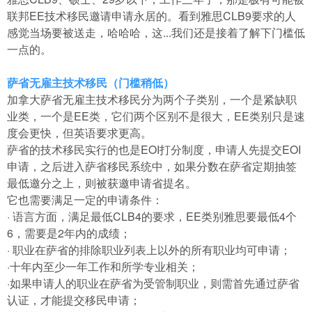
联邦EE技术移民邀请申请永居的。看到雅思CLB9要求的人
感觉当场要被送走，哈哈哈，这...我们还是接着了解下门槛低
一点的。
萨省无雇主技术移民（门槛稍低）
加拿大萨省无雇主技术移民分为两个子类别，一个是紧缺职
业类，一个是EE类，它们两个区别不是很大，EE类别只是速
度会更快，但英语要求更高。
萨省的技术移民实行的也是EOI打分制度，申请人先提交EOI
申请，之后进入萨省移民系统中，如果分数在萨省定期抽签
最低邀分之上，则被获邀申请省提名。
它也需要满足一定的申请条件：
· 语言方面，满足最低CLB4的要求，EE类别雅思要最低4个
6，需要是2年内的成绩；
· 职业在萨省的排除职业列表上以外的所有职业均可申请；
·十年内至少一年工作和所学专业相关；
·如果申请人的职业在萨省为受管制职业，则需首先通过萨省
认证，才能提交移民申请；