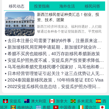
移民动态
投资指南
海外生活
移民问答
新西兰移民签证种类汇总！创业、投
资、技术、团聚
新西兰经济环境发达、福利待遇好，人们能
够通过各种各个签证登陆新西兰。平梵移民
在此介绍一些常见的新西兰签证，有意于移
▪ 去日本注册公司需要了解的6件事，注册原来这么简单
民新西兰的境外人士了解这些签证，选择合
适的签证类型，进入新西兰就更容易了！
▪ 新加坡移民局官网申请延期，新加坡EP就业许可证续签攻略
▪ 希腊不买房也能移民，40万存款移民希腊新政策
▪ 安提瓜护照热度不减，安提瓜房产投资要求降低明显
▪ 马耳他和希腊究竟移民哪个国家好，马耳他和希腊移民对比
▪ 日本经营管理签证引起关注？这三点优势让人无法拒绝
▪ 2024泰国最新移民政策，10年特殊签证 EEC Visa
▪ 2022安提瓜移民信息总结，安提瓜护照办理问题经验贴
安提瓜
澳大利亚
加拿大
多米尼克
西
班牙
格林纳达
希腊
中国香港
爱尔兰