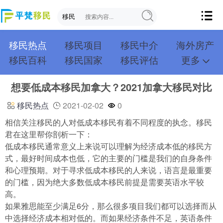
移民热点
移民项目
移民中介
海外房产
移民百科
移民国家
移民评估
更多
成功案例
投资移民
创业移民
购房移民
想要低成本移民加拿大？2021加拿大移民对比
护照移民
技术移民
雇主移民
移民学院
联系我们
移民热点
2021-02-02
0
相信关注移民的人对低成本移民有着不同程度的执念。移民
君在这里帮你剖析一下：
低成本移民通常意义上来说可以理解为经济成本低的移民方
式，最好时间成本也低，它的主要的门槛是我们的自身条件
和心理预期。对于寻求低成本移民的人来说，语言是最重要
的门槛，因为绝大多数低成本移民前提是需要英语水平较
高。
如果雅思能至少满足6分，那么很多项目我们都可以选择而从
中选择经济成本相对低的。而如果经济条件不足，英语条件