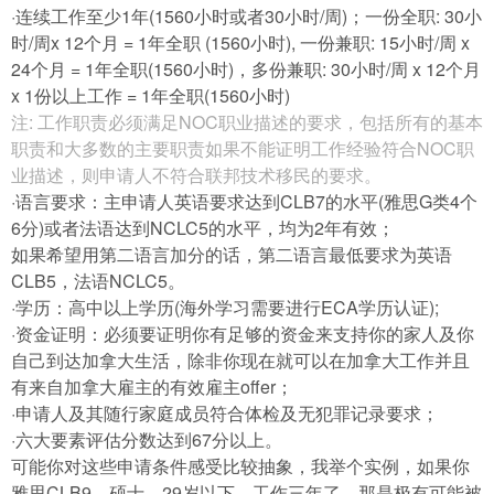
·连续工作至少1年(1560小时或者30小时/周)；一份全职: 30小
时/周x 12个月 = 1年全职 (1560小时), 一份兼职: 15小时/周 x
24个月 = 1年全职(1560小时)，多份兼职: 30小时/周 x 12个月
x 1份以上工作 = 1年全职(1560小时)
注: 工作职责必须满足NOC职业描述的要求，包括所有的基本
职责和大多数的主要职责如果不能证明工作经验符合NOC职
业描述，则申请人不符合联邦技术移民的要求。
·语言要求：主申请人英语要求达到CLB7的水平(雅思G类4个
6分)或者法语达到NCLC5的水平，均为2年有效；
如果希望用第二语言加分的话，第二语言最低要求为英语
CLB5，法语NCLC5。
·学历：高中以上学历(海外学习需要进行ECA学历认证);
·资金证明：必须要证明你有足够的资金来支持你的家人及你
自己到达加拿大生活，除非你现在就可以在加拿大工作并且
有来自加拿大雇主的有效雇主offer；
·申请人及其随行家庭成员符合体检及无犯罪记录要求；
·六大要素评估分数达到67分以上。
可能你对这些申请条件感受比较抽象，我举个实例，如果你
雅思CLB9、硕士、29岁以下，工作三年了，那是极有可能被