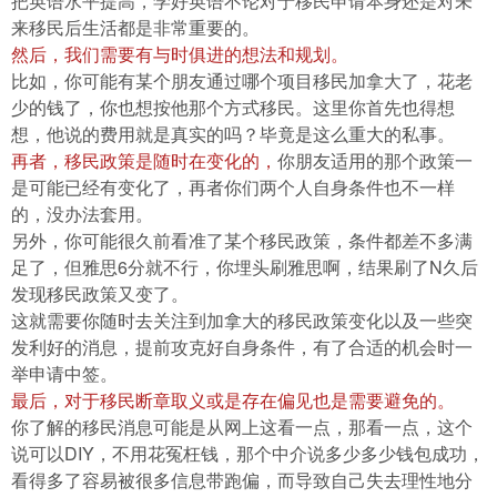
把英语水平提高，学好英语不论对于移民申请本身还是对未
来移民后生活都是非常重要的。
然后，我们需要有与时俱进的想法和规划。
比如，你可能有某个朋友通过哪个项目移民加拿大了，花老
少的钱了，你也想按他那个方式移民。这里你首先也得想
想，他说的费用就是真实的吗？毕竟是这么重大的私事。
再者，移民政策是随时在变化的，
你朋友适用的那个政策一
是可能已经有变化了，再者你们两个人自身条件也不一样
的，没办法套用。
另外，你可能很久前看准了某个移民政策，条件都差不多满
足了，但雅思6分就不行，你埋头刷雅思啊，结果刷了N久后
发现移民政策又变了。
这就需要你随时去关注到加拿大的移民政策变化以及一些突
发利好的消息，提前攻克好自身条件，有了合适的机会时一
举申请中签。
最后，对于移民断章取义或是存在偏见也是需要避免的。
你了解的移民消息可能是从网上这看一点，那看一点，这个
说可以DIY，不用花冤枉钱，那个中介说多少多少钱包成功，
看得多了容易被很多信息带跑偏，而导致自己失去理性地分