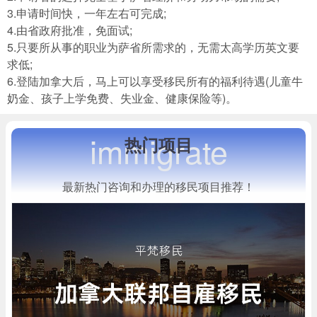
3.申请时间快，一年左右可完成;
4.由省政府批准，免面试;
5.只要所从事的职业为萨省所需求的，无需太高学历英文要
求低;
6.登陆加拿大后，马上可以享受移民所有的福利待遇(儿童牛
奶金、孩子上学免费、失业金、健康保险等)。
immigrate
热门项目
最新热门咨询和办理的移民项目推荐！