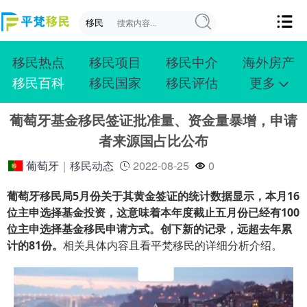
移民热点
移民项目
移民中介
海外房产
移民百科
移民国家
移民评估
更多
成功案例
投资移民
创业移民
购房移民
葡萄牙基金移民签证批准量、资金量暴增，申请
护照移民
技术移民
雇主移民
移民学院
者来源国占比公布
联系我们
葡萄牙
｜
移民动态
2022-08-25
0
葡萄牙移民局5月份关于其黄金签证的统计数据显示，本月16
位主申选择基金投资，这意味着本年度截止五月份已经有100
位主申选择基金移民申请方式。创下新的记录，远超去年累
计的81份。
相关具体内容且看平梵移民的详细分析介绍。