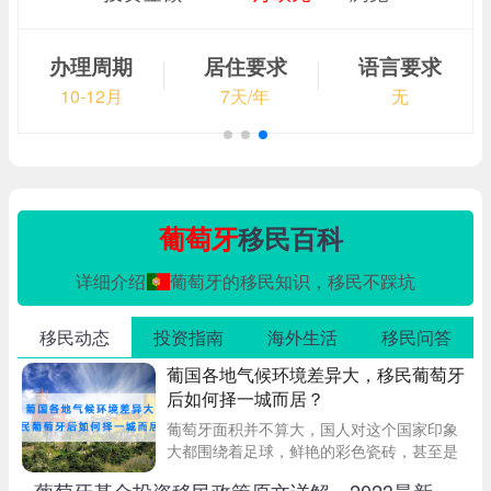
办理周期
居住要求
语言要求
10-12月
7天/年
无
葡萄牙
移民百科
详细介绍
葡萄牙的移民知识，移民不踩坑
移民动态
投资指南
海外生活
移民问答
葡国各地气候环境差异大，移民葡萄牙
后如何择一城而居？
葡萄牙面积并不算大，国人对这个国家印象
大都围绕着足球，鲜艳的彩色瓷砖，甚至是
蛋挞等食物，对于气候环境等方面了解的相
▪ 葡萄牙基金投资移民政策原文详解，2023最新项目介绍在此！