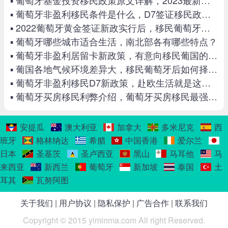
对较少。对于想移民定居葡萄牙的申请人，
对气候的不了解会导致移民后生活遇到种种
▪ 葡萄牙非盈利移民条件是什么，D7签证移民政策解读
不适应。
▪ 2022葡萄牙黄金签证新政实行后，移民葡萄牙需要多少钱？
▪ 葡萄牙哪些城市适合生活，南北部各有哪些特点？
▪ 葡萄牙非盈利居留卡新政策，有意向移民葡国的你一定要看！
▪ 葡国各地气候环境差异大，移民葡萄牙后如何择一城而居？
▪ 葡萄牙非盈利移民D7新政策，赴欧生活就是这么简单！
▪ 葡萄牙买房移民利弊介绍，葡萄牙买房移民最强攻略
安提瓜
澳大利亚
加拿大
多米尼克
西
班牙
格林纳达
希腊
中国香港
爱尔兰
日本
圣基茨
圣卢西亚
黑山
马耳他
马
来西亚
新西兰
葡萄牙
新加坡
泰国
土
耳其
瓦努阿图
关于我们
|
用户协议
|
隐私保护
|
广告合作
|
联系我们
Copyright © 2015 yiminma.com All right Reserved.