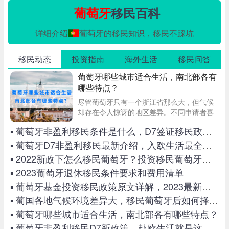
葡萄牙
移民百科
详细介绍
葡萄牙的移民知识，移民不踩坑
移民动态
投资指南
海外生活
移民问答
葡萄牙哪些城市适合生活，南北部各有
哪些特点？
尽管葡萄牙只有一个浙江省那么大，但气候
却存在令人惊讶的地区差异。不同申请者喜
欢的气候环境不同，关于葡萄牙的气候特
▪ 葡萄牙非盈利移民条件是什么，D7签证移民政策解读
点，葡萄牙哪些城市适合生活，以及不同城
市的特色且看平梵移民的详细介绍。
▪ 葡萄牙D7非盈利移民最新介绍，入欧生活最全攻略汇总！
▪ 2022新政下怎么移民葡萄牙？投资移民葡萄牙方法一览
▪ 2023葡萄牙退休移民条件要求和费用清单
▪ 葡萄牙基金投资移民政策原文详解，2023最新项目介绍在此！
▪ 葡国各地气候环境差异大，移民葡萄牙后如何择一城而居？
▪ 葡萄牙哪些城市适合生活，南北部各有哪些特点？
▪ 葡萄牙非盈利移民D7新政策，赴欧生活就是这么简单！