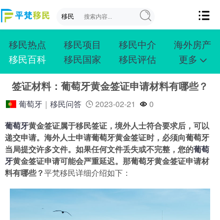
移民热点
移民项目
移民中介
海外房产
移民百科
移民国家
移民评估
更多
成功案例
投资移民
创业移民
购房移民
签证材料：葡萄牙黄金签证申请材料有哪些？
护照移民
技术移民
雇主移民
移民学院
联系我们
葡萄牙
｜
移民问答
2023-02-21
0
葡萄牙
黄金签证属于移民签证，境外人士符合要求后，可以
递交申请。海外人士申请葡萄牙黄金签证时，必须向葡萄牙
当局提交许多文件。如果任何文件丢失或不完整，您的
葡萄
牙
黄金签证申请可能会严重延迟。那葡萄牙黄金签证申请材
料有哪些？
平梵移民详细介绍如下：