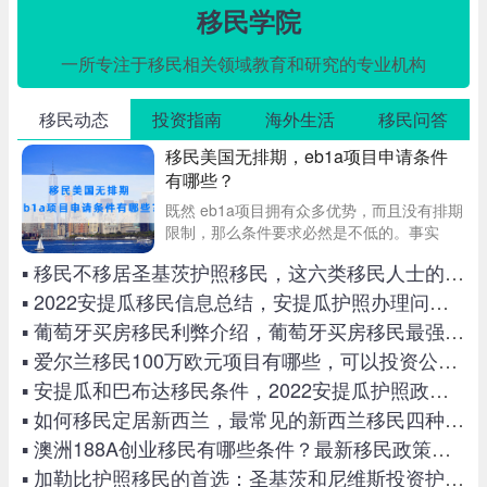
移民学院
一所专注于移民相关领域教育和研究的专业机构
移民动态
投资指南
海外生活
移民问答
移民美国无排期，eb1a项目申请条件
有哪些？
既然 eb1a项目拥有众多优势，而且没有排期
限制，那么条件要求必然是不低的。事实
上，如果仔细研究，美国EB1A的要求也没有
▪ 移民不移居圣基茨护照移民，这六类移民人士的首选
那么高，只要在某一行业有较高的成就即
可。具体内容且看平梵移民的详细介绍。
▪ 2022安提瓜移民信息总结，安提瓜护照办理问题经验贴
▪ 葡萄牙买房移民利弊介绍，葡萄牙买房移民最强攻略
▪ 爱尔兰移民100万欧元项目有哪些，可以投资公租房和养老院吗
▪ 安提瓜和巴布达移民条件，2022安提瓜护照政策最新解析
▪ 如何移民定居新西兰，最常见的新西兰移民四种方式
▪ 澳洲188A创业移民有哪些条件？最新移民政策变化及要求
▪ 加勒比护照移民的首选：圣基茨和尼维斯投资护照入籍项目