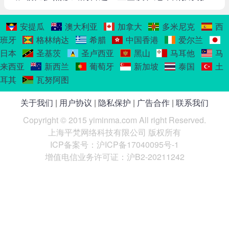
安提瓜
澳大利亚
加拿大
多米尼克
西
班牙
格林纳达
希腊
中国香港
爱尔兰
日本
圣基茨
圣卢西亚
黑山
马耳他
马
来西亚
新西兰
葡萄牙
新加坡
泰国
土
耳其
瓦努阿图
关于我们
|
用户协议
|
隐私保护
|
广告合作
|
联系我们
Copyright © 2015 yiminma.com All right Reserved.
上海平梵网络科技有限公司 版权所有
ICP备案号：沪ICP备17040095号-1
增值电信业务许可证：沪B2-20211242