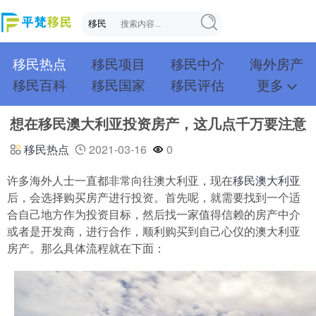
移民热点
移民项目
移民中介
海外房产
移民百科
移民国家
移民评估
更多
成功案例
投资移民
创业移民
购房移民
想在移民澳大利亚投资房产，这几点千万要注意
护照移民
技术移民
雇主移民
移民学院
联系我们
移民热点
2021-03-16
0
许多海外人士一直都非常向往澳大利亚，现在
移民澳大利亚
后，会选择购买房产进行投资。首先呢，就需要找到一个适
合自己地方作为投资目标，然后找一家值得信赖的房产中介
或者是开发商，进行合作，顺利购买到自己心仪的澳大利亚
房产。那么具体流程就在下面：