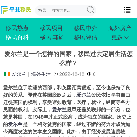
移民热点
移民项目
移民中介
海外房产
移民百科
移民国家
移民评估
更多
成功案例
投资移民
创业移民
购房移民
爱尔兰是一个怎样的国家，移民过去定居生活怎
护照移民
技术移民
雇主移民
移民学院
么样？
联系我们
爱尔兰
｜
海外生活
2022-12-12
0
爱尔兰位于欧洲的西部，和英国距离很近，至今也保持了良
好的关系。即使在英国脱欧之后，
爱尔兰
公民依旧享有自由
迁徙英国的权利，享受诸如教育，医疗，就业，经商等各方
见面的权利。实际上，
爱尔兰
最早还是英联邦的一部分，也
就是英国，在1948年才正式脱离，成为独立的国家。历史上
的
爱尔兰
是一个相对贫穷的国家，经过不懈的努力才成为如
今高度发达的资本主义国家。此外，由于经济发展速度较