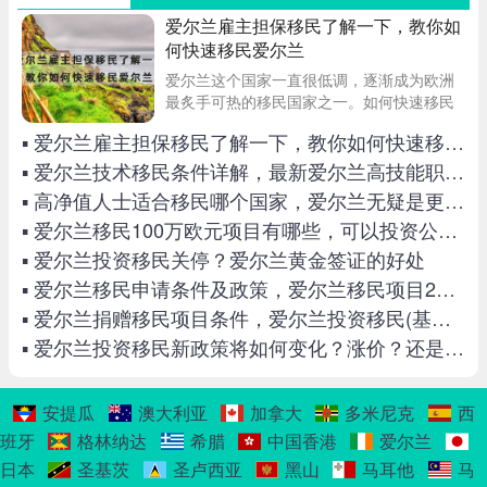
爱尔兰雇主担保移民了解一下，教你如
何快速移民爱尔兰
爱尔兰这个国家一直很低调，逐渐成为欧洲
最炙手可热的移民国家之一。如何快速移民
爱尔兰呢？一般都会想到三种方式：投资，
▪ 爱尔兰雇主担保移民了解一下，教你如何快速移民爱尔兰
捐赠，雇主担保！毫无疑问，雇主担保是最
经济，也最靠谱的方式，真实工作，真实纳
▪ 爱尔兰技术移民条件详解，最新爱尔兰高技能职业列表
税。
▪ 高净值人士适合移民哪个国家，爱尔兰无疑是更好的选择
▪ 爱尔兰移民100万欧元项目有哪些，可以投资公租房和养老院吗
▪ 爱尔兰投资移民关停？爱尔兰黄金签证的好处
▪ 爱尔兰移民申请条件及政策，爱尔兰移民项目2022最新汇总
▪ 爱尔兰捐赠移民项目条件，爱尔兰投资移民(基金)项目介绍
▪ 爱尔兰投资移民新政策将如何变化？涨价？还是关停？
安提瓜
澳大利亚
加拿大
多米尼克
西
班牙
格林纳达
希腊
中国香港
爱尔兰
日本
圣基茨
圣卢西亚
黑山
马耳他
马