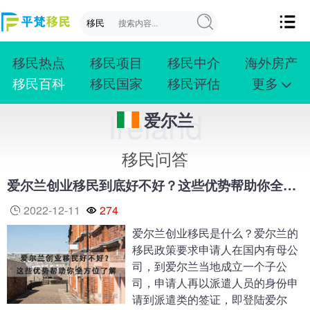
移民热点
移民项目
移民中介
海外房产
移民百科
移民国家
移民评估
更多
成功案例
投资移民
创业移民
购房移民
Ireland
爱尔兰
护照移民
技术移民
雇主移民
移民学院
联系我们
移民问答
爱尔兰创业移民到底好不好？这些优势帮助你全方位了解
2022-12-11
274
爱尔兰创业移民是什么？爱尔兰的
移民政策要求申请人在国内有母公
司，到爱尔兰当地成立一个子公
司，申请人再以派遣人员的身份申
请到派遣类的签证，即登陆爱尔