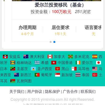
爱尔兰投资移民（基金）
投资金额：
100万欧元
251浏览
办理周期
居住要求
语言要求
4-6个月
1年1天
无
安提瓜
澳大利亚
加拿大
多米尼克
西
班牙
格林纳达
希腊
中国香港
爱尔兰
日本
圣基茨
圣卢西亚
黑山
马耳他
马
来西亚
新西兰
葡萄牙
新加坡
泰国
土
耳其
瓦努阿图
关于我们
|
用户协议
|
隐私保护
|
广告合作
|
联系我们
Copyright © 2015 yiminma.com All right Reserved.
上海平梵网络科技有限公司 版权所有