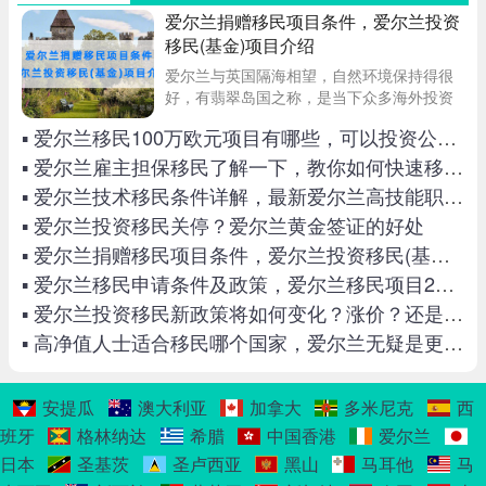
爱尔兰捐赠移民项目条件，爱尔兰投资
移民(基金)项目介绍
爱尔兰与英国隔海相望，自然环境保持得很
好，有翡翠岛国之称，是当下众多海外投资
者梦寐以求的移民地。平梵移民专家特意整
▪ 爱尔兰移民100万欧元项目有哪些，可以投资公租房和养老院吗
理了最详细的爱尔兰移民政策内容和相关条
件，以供申请者参考，避免移民爱尔兰后悔
▪ 爱尔兰雇主担保移民了解一下，教你如何快速移民爱尔兰
死了。
▪ 爱尔兰技术移民条件详解，最新爱尔兰高技能职业列表
▪ 爱尔兰投资移民关停？爱尔兰黄金签证的好处
▪ 爱尔兰捐赠移民项目条件，爱尔兰投资移民(基金)项目介绍
▪ 爱尔兰移民申请条件及政策，爱尔兰移民项目2022最新汇总
▪ 爱尔兰投资移民新政策将如何变化？涨价？还是关停？
▪ 高净值人士适合移民哪个国家，爱尔兰无疑是更好的选择
安提瓜
澳大利亚
加拿大
多米尼克
西
班牙
格林纳达
希腊
中国香港
爱尔兰
日本
圣基茨
圣卢西亚
黑山
马耳他
马