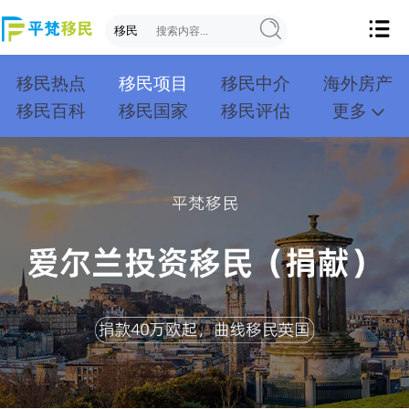
移民热点
移民项目
移民中介
海外房产
移民百科
移民国家
移民评估
更多
成功案例
投资移民
创业移民
购房移民
护照移民
技术移民
雇主移民
移民学院
联系我们