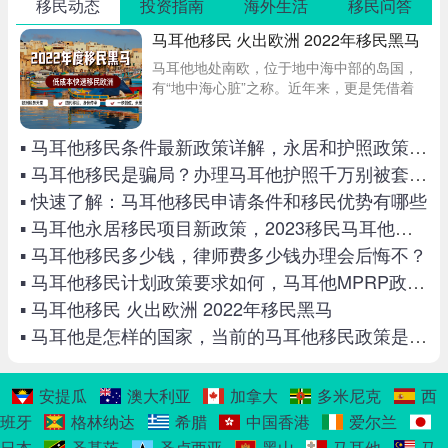
移民动态
投资指南
海外生活
移民问答
马耳他移民 火出欧洲 2022年移民黑马
马耳他地处南欧，位于地中海中部的岛国，
有“地中海心脏”之称。近年来，更是凭借着
较为简单的移民方式，较低的门槛要求，吸
引大量的申请者！马耳他移民有哪些优势
▪ 马耳他移民条件最新政策详解，永居和护照政策皆有变化！
呢？马耳他永居申请条件及要求？租房与买
房移民区别
▪ 马耳他移民是骗局？办理马耳他护照千万别被套路了！
▪ 快速了解：马耳他移民申请条件和移民优势有哪些
▪ 马耳他永居移民项目新政策，2023移民马耳他最新攻略
▪ 马耳他移民多少钱，律师费多少钱办理会后悔不？
▪ 马耳他移民计划政策要求如何，马耳他MPRP政策详解
▪ 马耳他移民 火出欧洲 2022年移民黑马
▪ 马耳他是怎样的国家，当前的马耳他移民政策是怎么规定的？
安提瓜
澳大利亚
加拿大
多米尼克
西
班牙
格林纳达
希腊
中国香港
爱尔兰
日本
圣基茨
圣卢西亚
黑山
马耳他
马