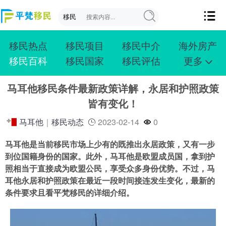
移民热点
移民项目
移民中介
海外房产
移民百科
移民国家
移民评估
更多
成功案例
投资移民
创业移民
购房移民
马耳他移民条件最新政策详解，永居和护照政策
护照移民
技术移民
雇主移民
移民学院
皆有变化！
联系我们
马耳他
｜
移民动态
2023-02-14
0
马耳他是当前移民市场上少有的既推出永居政策，又有一步
到位国籍身份的国家。此外，马耳他是欧盟成员国，拿到护
照相当于直接成为欧盟公民，享受众多身份优势。不过，马
耳他永居和护照政策在最近一段时间接连发生变化，最新的
条件要求且看平梵移民的详细介绍。