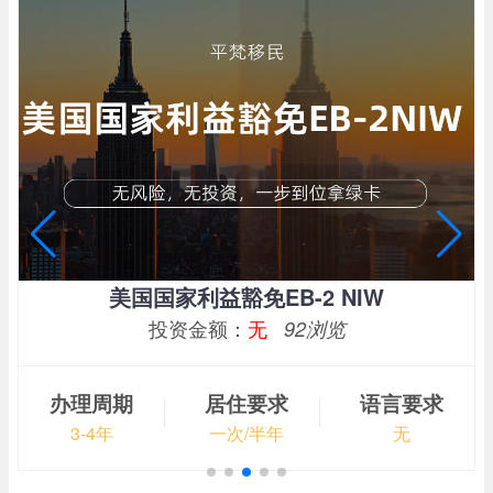
美国国家利益豁免EB-2 NIW
投资金额：
无
92浏览
办理周期
居住要求
语言要求
3-4年
一次/半年
无