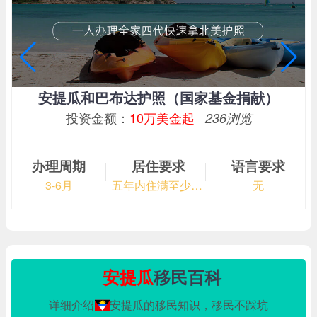
安提瓜和巴布达护照（国家基金捐献）
投资金额：
10万美金起
236浏览
办理周期
居住要求
语言要求
3-6月
五年内住满至少5天
无
安提瓜
移民百科
详细介绍
安提瓜的移民知识，移民不踩坑