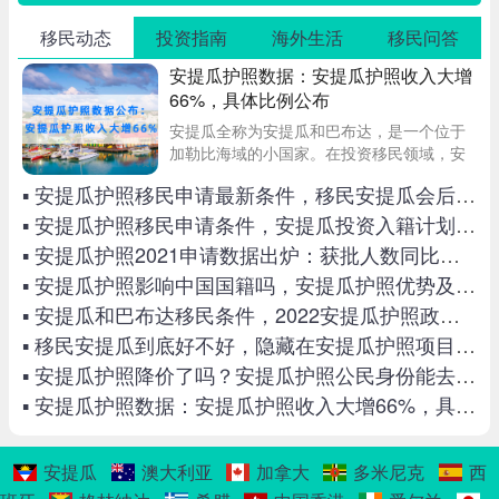
移民动态
投资指南
海外生活
移民问答
安提瓜护照数据：安提瓜护照收入大增
66%，具体比例公布
安提瓜全称为安提瓜和巴布达，是一个位于
加勒比海域的小国家。在投资移民领域，安
提瓜的知名度还是比较高的，其护照移民政
▪ 安提瓜护照移民申请最新条件，移民安提瓜会后悔吗
策吸引了众多的海外申请者。安提瓜护照数
据：安提瓜护照收入大增66%，具体比例公
▪ 安提瓜护照移民申请条件，安提瓜投资入籍计划做出重大调整！
布～
▪ 安提瓜护照2021申请数据出炉：获批人数同比增长36%
▪ 安提瓜护照影响中国国籍吗，安提瓜护照优势及使用注意事项
▪ 安提瓜和巴布达移民条件，2022安提瓜护照政策最新解析
▪ 移民安提瓜到底好不好，隐藏在安提瓜护照项目里的6个“秘密”
▪ 安提瓜护照降价了吗？安提瓜护照公民身份能去加拿大吗？
▪ 安提瓜护照数据：安提瓜护照收入大增66%，具体比例公布
安提瓜
澳大利亚
加拿大
多米尼克
西