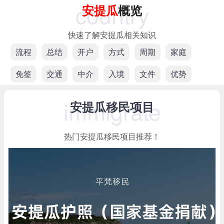
country
安提瓜
概览
快速了解安提瓜相关知识
流程
总结
开户
方式
周期
家庭
免签
交通
中介
入境
文件
优势
immigrate
安提瓜移民项目
热门安提瓜移民项目推荐！