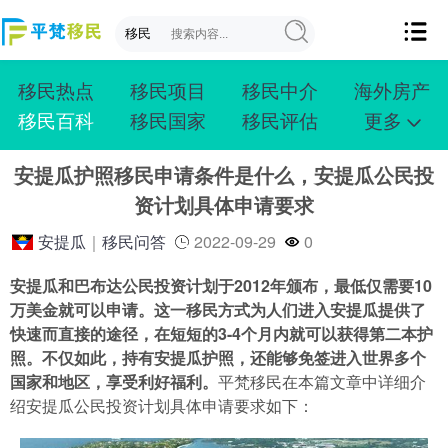
移民热点
移民项目
移民中介
海外房产
移民百科
移民国家
移民评估
更多
成功案例
投资移民
创业移民
购房移民
安提瓜护照移民申请条件是什么，安提瓜公民投
护照移民
技术移民
雇主移民
移民学院
资计划具体申请要求
联系我们
安提瓜
｜
移民问答
2022-09-29
0
安提瓜和巴布达公民投资计划于2012年颁布，最低仅需要10
万美金就可以申请。这一移民方式为人们进入安提瓜提供了
快速而直接的途径，在短短的3-4个月内就可以获得第二本护
照。不仅如此，持有安提瓜护照，还能够免签进入世界多个
国家和地区，享受利好福利。
平梵移民在本篇文章中详细介
绍安提瓜公民投资计划具体申请要求如下：