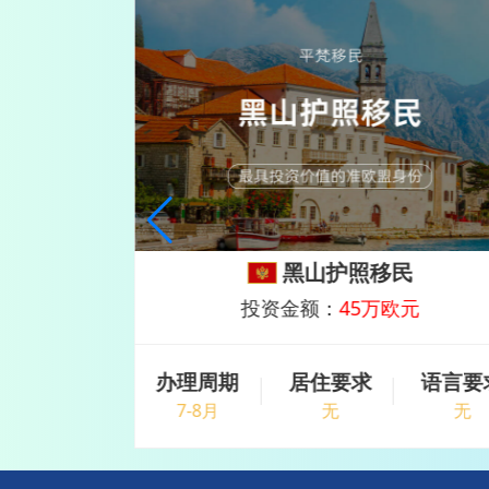
民
新加坡13O家族办公室
欧元
投资金额：
500万美金
语言要求
办理周期
居住要求
语言要
无
8-10月
无
无