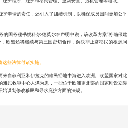
、庇护程序、庇护和移民管理、重新安置、危机管理等领域。
庇护申请的责任，还引入了团结机制，以确保成员国间更加公平
务的国务秘书妮科尔·德莫尔在声明中说，该改革方案“将确保建
外，欧盟还将继续与第三国密切合作，解决非正常移民的根源问
将这些法律付诸实施。
万主要来自叙利亚和伊拉克的难民经地中海进入欧洲。欧盟国家对此
的难民收容中心人满为患，一些位于欧洲更北部的国家则设立障
开始谋划修改移民和寻求庇护方面的法规。