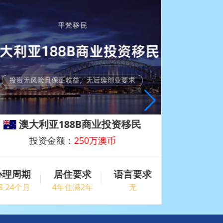
土耳其护照移民（购房）
投资金额：
40万美金
办理周期
居住要求
语言要求
办理周期
6-10月
无
无
4-6周