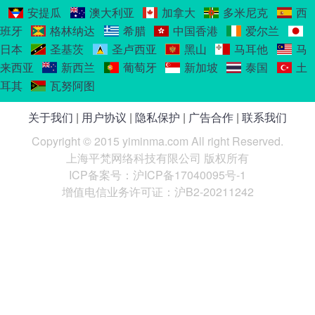
安提瓜
澳大利亚
加拿大
多米尼克
西
班牙
格林纳达
希腊
中国香港
爱尔兰
日本
圣基茨
圣卢西亚
黑山
马耳他
马
来西亚
新西兰
葡萄牙
新加坡
泰国
土
耳其
瓦努阿图
关于我们
|
用户协议
|
隐私保护
|
广告合作
|
联系我们
Copyright © 2015 yiminma.com All right Reserved.
上海平梵网络科技有限公司 版权所有
ICP备案号：沪ICP备17040095号-1
增值电信业务许可证：沪B2-20211242