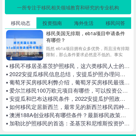
一所专注于移民相关领域教育和研究的专业机构
移民动态
投资指南
海外生活
移民问答
移民美国无排期，eb1a项目申请条件
有哪些？
既然 eb1a项目拥有众多优势，而且没有排期
限制，那么条件要求必然是不低的。事实
上，如果仔细研究，美国EB1A的要求也没有
▪ 移民不移居圣基茨护照移民，这六类移民人士的首选
那么高，只要在某一行业有较高的成就即
可。具体内容且看平梵移民的详细介绍。
▪ 2022安提瓜移民信息总结，安提瓜护照办理问题经验贴
▪ 葡萄牙买房移民利弊介绍，葡萄牙买房移民最强攻略
▪ 爱尔兰移民100万欧元项目有哪些，可以投资公租房和养老院吗
▪ 安提瓜和巴布达移民条件，2022安提瓜护照政策最新解析
▪ 如何移民定居新西兰，最常见的新西兰移民四种方式
▪ 澳洲188A创业移民有哪些条件？最新移民政策变化及要求
▪ 加勒比护照移民的首选：圣基茨和尼维斯投资护照入籍项目